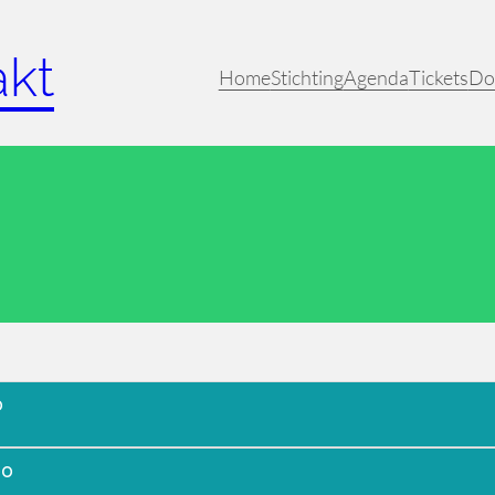
akt
Home
Stichting
Agenda
Tickets
Do
0
00