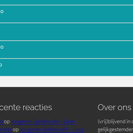
00
00
0
cente reacties
Over ons
in
op
Jongeren Spellencafé – Lisse
(vrij)blijvend i
ander
op
Jongeren Spellencafé – Lisse
gelijkgestemden,