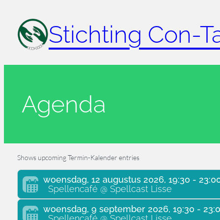
Ga
naar
Stichting Con-T
de
inhoud
Agenda
Shows upcoming Termin-Kalender entries
woensdag, 12 augustus 2026, 19:30 - 23:0
Spellencafé @ Spellcast Lisse
woensdag, 9 september 2026, 19:30 - 23:
Spellencafé @ Spellcast Lisse