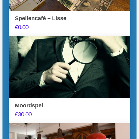
Spellencafé – Lisse
€
0.00
Moordspel
€
30.00