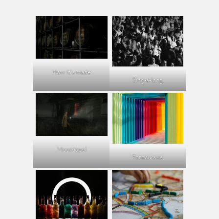
How it’s made
Sing-a-long
Moordspel
Fotocursus