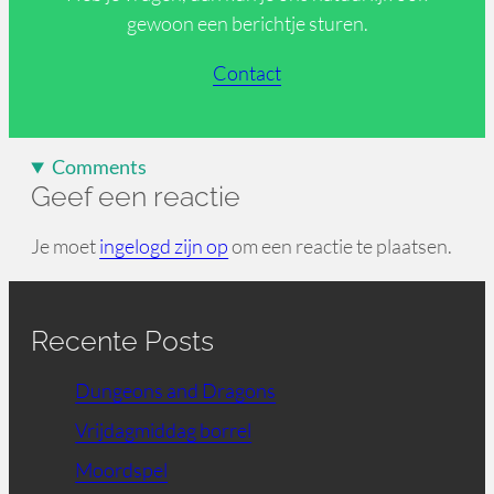
gewoon een berichtje sturen.
Contact
Comments
Geef een reactie
Je moet
ingelogd zijn op
om een reactie te plaatsen.
Recente Posts
Dungeons and Dragons
Vrijdagmiddag borrel
Moordspel