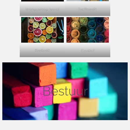
Spellencafé
Vrijdagmiddag borrel
Kookcafé
Creatief
Bestuur