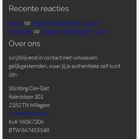
Recente reacties
admin
op
Jongeren Spellencafé – Lisse
Alexander
op
Jongeren Spellencafé – Lisse
Over ons
(vrij)blijvend in contact met volwassen
gelijkgestemden, waar jij je authentieke zelf kunt
zijn.
Stichting Con-Takt
Faleriolaan 301
2182 TN Hillegom
Contactformulier
KvK 96067306
BTW 867455548