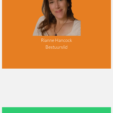
Rianne Hancock
Bestuurslid